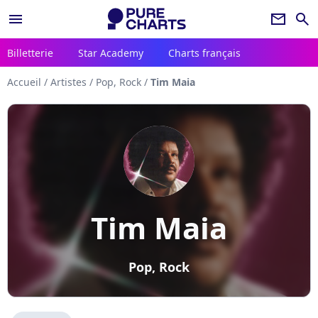
menu
newsletter
search
Billetterie
Star Academy
Charts français
Accueil
/
Artistes
/
Pop, Rock
/
Tim Maia
Tim Maia
Pop, Rock