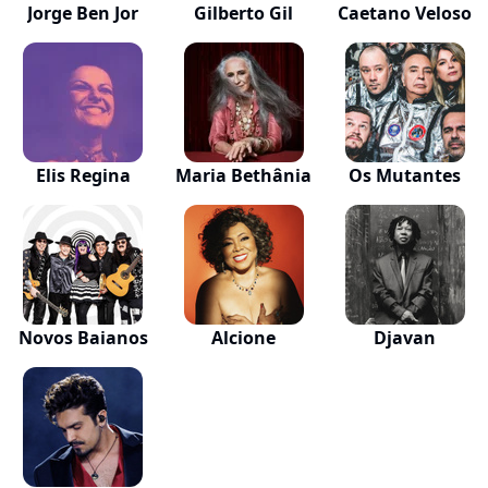
Jorge Ben Jor
Gilberto Gil
Caetano Veloso
Elis Regina
Maria Bethânia
Os Mutantes
Novos Baianos
Alcione
Djavan