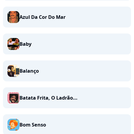
Azul Da Cor Do Mar
Baby
Balanço
Batata Frita, O Ladrão...
Bom Senso