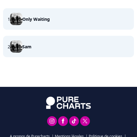
1
Only Waiting
2
Sam
A propos de Purecharts
|
Mentions légales
|
Politique de cookies
|