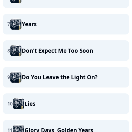
Years
7
Don't Expect Me Too Soon
8
Do You Leave the Light On?
9
Lies
10
Glory Days, Golden Years
11