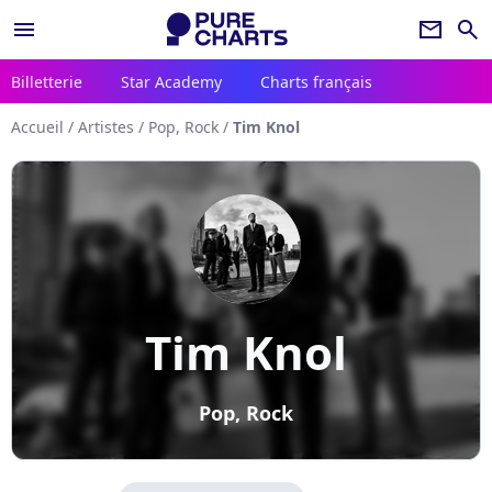
menu
newsletter
search
Billetterie
Star Academy
Charts français
Accueil
/
Artistes
/
Pop, Rock
/
Tim Knol
Tim Knol
Pop, Rock