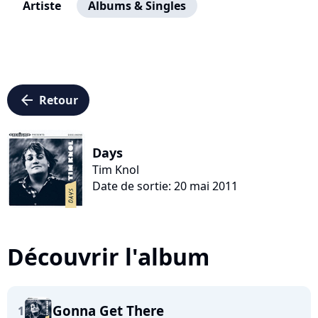
Artiste
Albums & Singles
arrow_left
Retour
Days
Tim Knol
Date de sortie: 20 mai 2011
Découvrir l'album
Gonna Get There
1