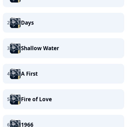
Days
2
Shallow Water
3
A First
4
Fire of Love
5
1966
6