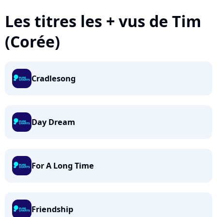
Les titres les + vus de Tim
(Corée)
Cradlesong
Day Dream
For A Long Time
Friendship