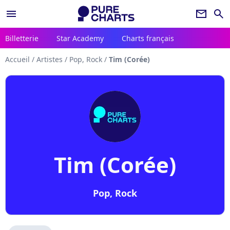
menu
newsletter
search
Billetterie
Star Academy
Charts français
Accueil
/
Artistes
/
Pop, Rock
/
Tim (Corée)
Tim (Corée)
Pop, Rock