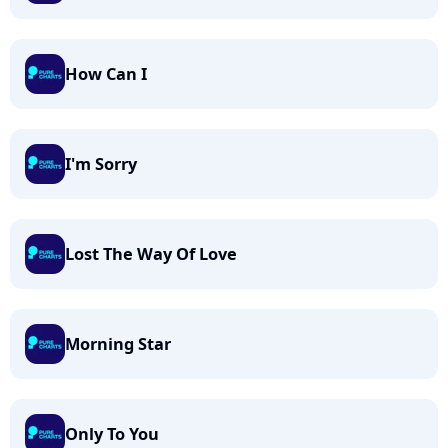
How Can I
I'm Sorry
Lost The Way Of Love
Morning Star
Only To You