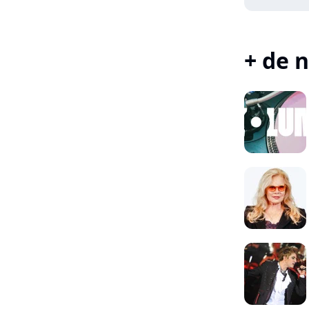
+ de n