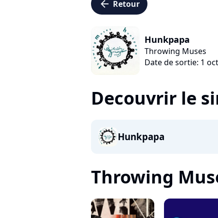
arrow_left
Retour
Hunkpapa
Throwing Muses
Date de sortie: 1 o
Decouvrir le s
Hunkpapa
Throwing Muses