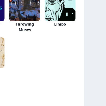
f
Throwing
Limbo
Muses
n