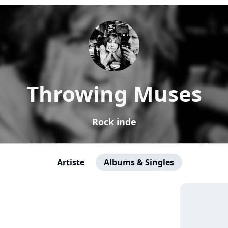
Throwing Muses
Rock inde
Artiste
Albums & Singles