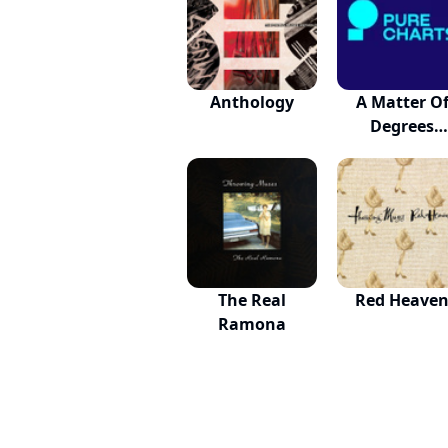
Anthology
A Matter O
Degrees
Original...
The Real
Red Heave
Ramona