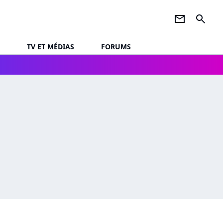
newsletter
search
TV ET MÉDIAS
FORUMS