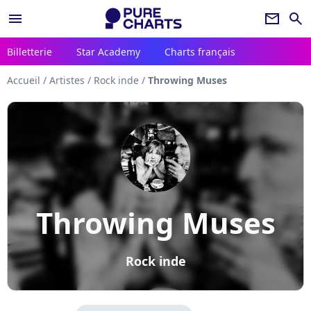
menu
newsletter
search
Billetterie
Star Academy
Charts français
Accueil
/
Artistes
/
Rock inde
/
Throwing Muses
Throwing Muses
Rock inde