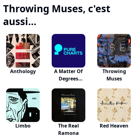
Throwing Muses, c'est
aussi...
Anthology
A Matter Of
Throwing
Degrees
Muses
Original...
Limbo
The Real
Red Heaven
Ramona