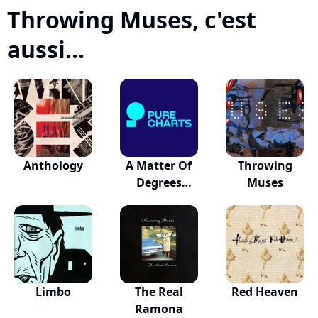
Throwing Muses, c'est
aussi...
Anthology
A Matter Of
Throwing
Degrees
Muses
Original...
Limbo
The Real
Red Heaven
Ramona