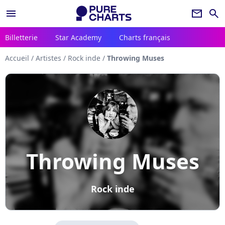
menu
newsletter
search
Billetterie
Star Academy
Charts français
Accueil
/
Artistes
/
Rock inde
/
Throwing Muses
Throwing Muses
Rock inde