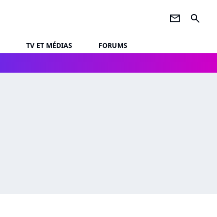
newsletter
search
TV ET MÉDIAS
FORUMS