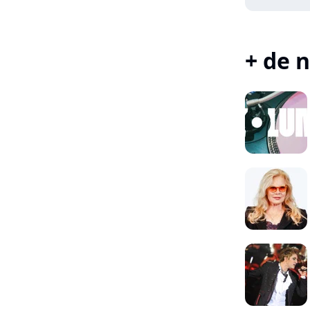
+ de n