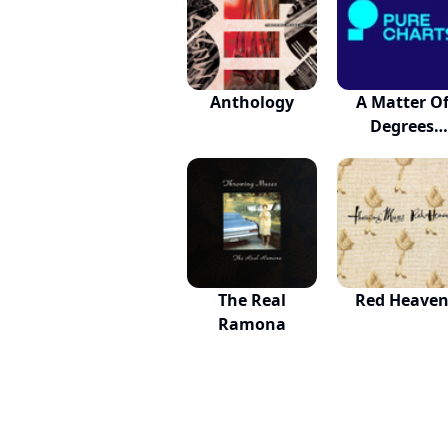
Anthology
A Matter O
Degrees
Original...
The Real
Red Heave
Ramona