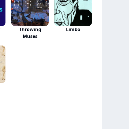
f
Throwing
Limbo
Muses
n