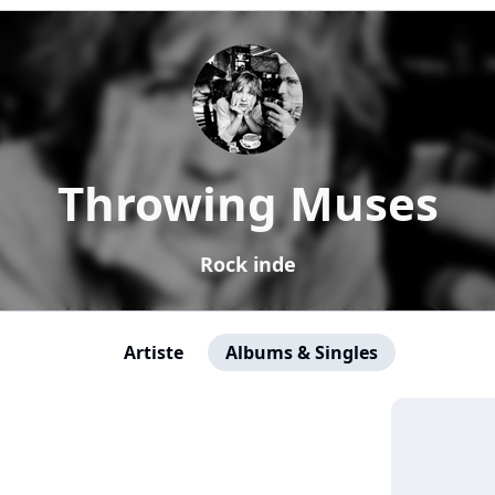
Throwing Muses
Rock inde
Artiste
Albums & Singles