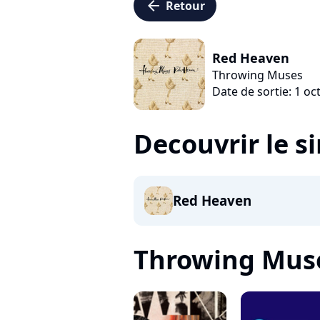
arrow_left
Retour
Red Heaven
Throwing Muses
Date de sortie: 1 o
Decouvrir le s
Red Heaven
Throwing Muses