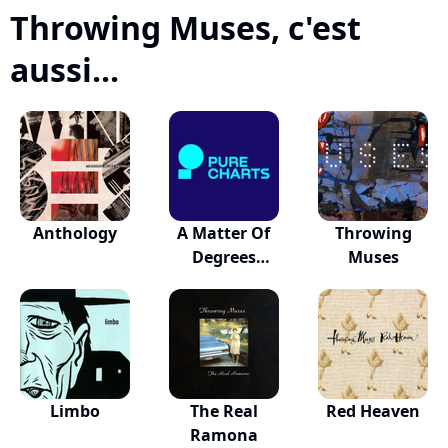
Throwing Muses, c'est
aussi...
Anthology
A Matter Of
Throwing
Degrees
Muses
Original...
Limbo
The Real
Red Heaven
Ramona