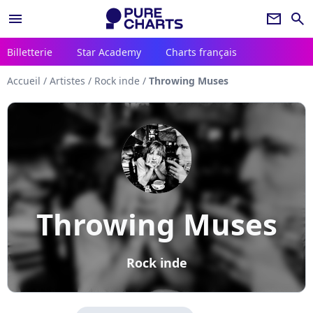
menu
newsletter
search
Billetterie
Star Academy
Charts français
Accueil
/
Artistes
/
Rock inde
/
Throwing Muses
Throwing Muses
Rock inde