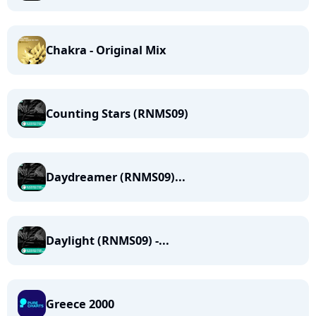
Chakra - Original Mix
Counting Stars (RNMS09)
Daydreamer (RNMS09)...
Daylight (RNMS09) -...
Greece 2000