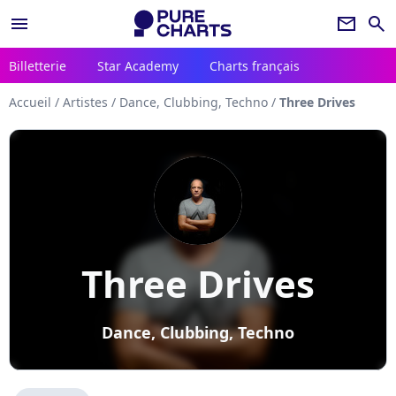
menu
newsletter
search
Billetterie
Star Academy
Charts français
Accueil
/
Artistes
/
Dance, Clubbing, Techno
/
Three Drives
Three Drives
Dance, Clubbing, Techno