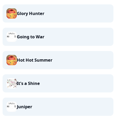
Glory Hunter
Going to War
Hot Hot Summer
It's a Shine
Juniper