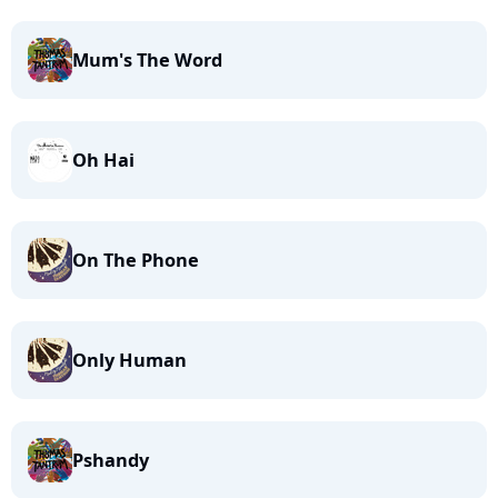
Mum's The Word
Oh Hai
On The Phone
Only Human
Pshandy