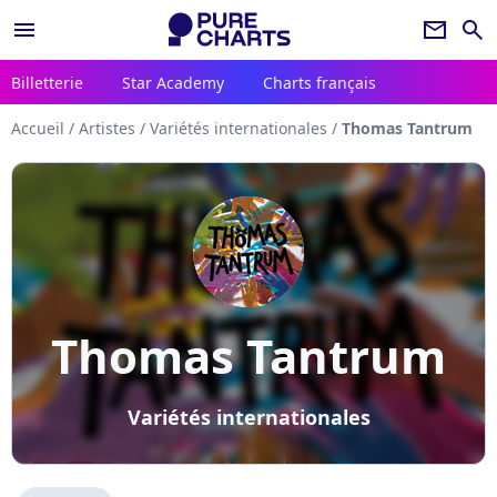
menu
newsletter
search
Billetterie
Star Academy
Charts français
Accueil
/
Artistes
/
Variétés internationales
/
Thomas Tantrum
Thomas Tantrum
Variétés internationales