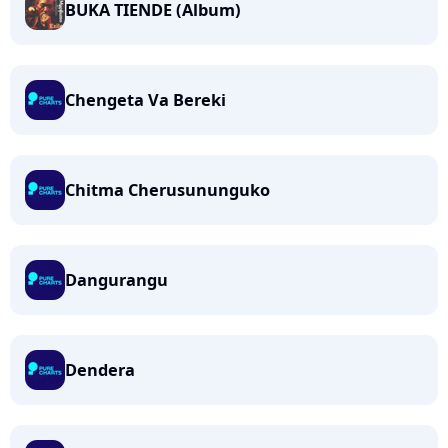
BUKA TIENDE (Album)
Chengeta Va Bereki
Chitma Cherusununguko
Dangurangu
Dendera