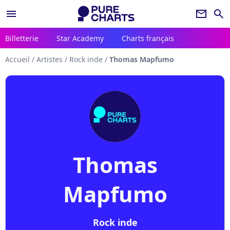
menu
newsletter
search
Billetterie
Star Academy
Charts français
Accueil
/
Artistes
/
Rock inde
/
Thomas Mapfumo
Thomas
Mapfumo
Rock inde