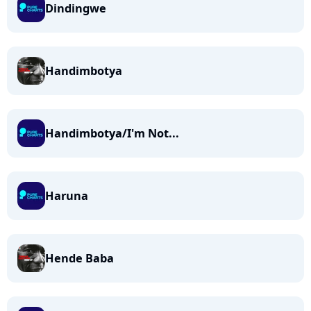
Dindingwe
Handimbotya
Handimbotya/I'm Not...
Haruna
Hende Baba