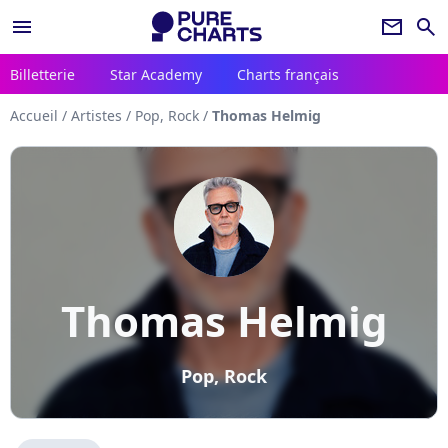
menu
newsletter
search
Billetterie
Star Academy
Charts français
Accueil
/
Artistes
/
Pop, Rock
/
Thomas Helmig
Thomas Helmig
Pop, Rock