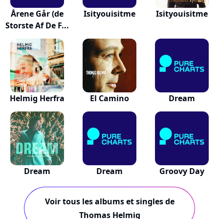
Årene Går (de
Isityouisitme
Isityouisitme
Storste Af De F...
Helmig Herfra
El Camino
Dream
Dream
Dream
Groovy Day
Voir tous les albums et singles de
Thomas Helmig