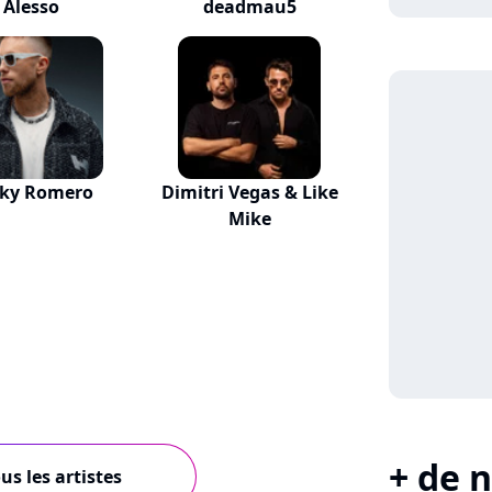
Alesso
deadmau5
cky Romero
Dimitri Vegas & Like
Mike
+ de n
us les artistes