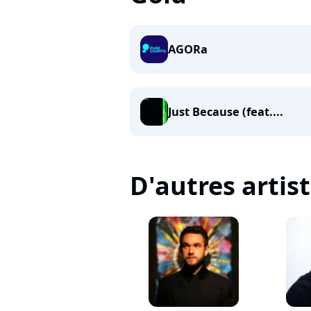
AGORa
Just Because (feat....
D'autres artis