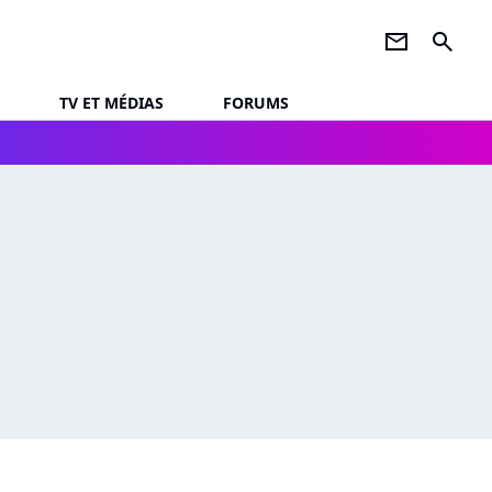
newsletter
search
TV ET MÉDIAS
FORUMS