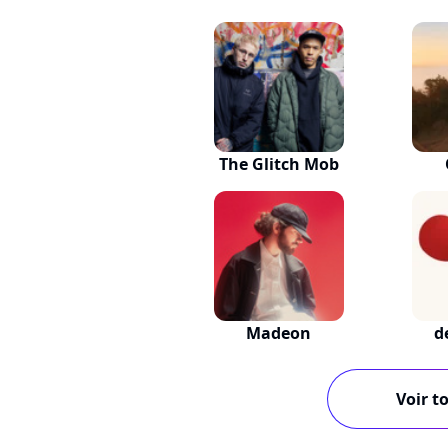
The Glitch Mob
Madeon
d
Voir to