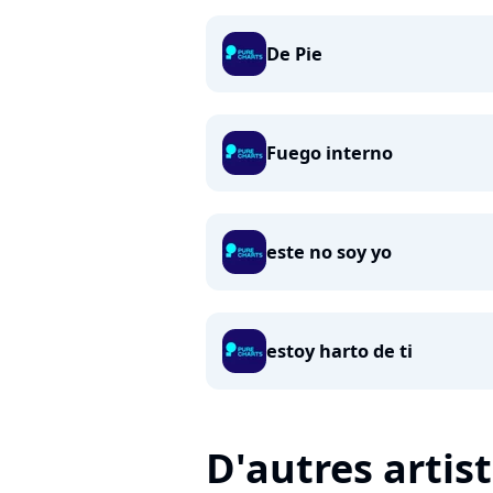
De Pie
Fuego interno
este no soy yo
estoy harto de ti
D'autres artis