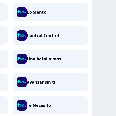
Lo Siento
Control Control
Una batalla mas
avanzar sin ti
Te Necesito