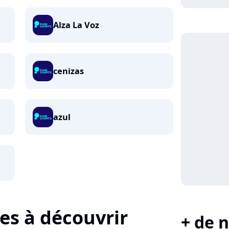
Alza La Voz
cenizas
azul
tes à découvrir
+ de n