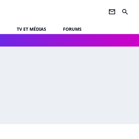
newsletter
search
TV ET MÉDIAS
FORUMS