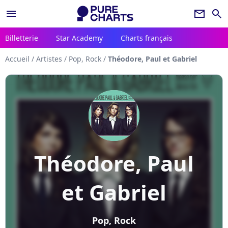
menu
newsletter
search
Billetterie
Star Academy
Charts français
Accueil
/
Artistes
/
Pop, Rock
/
Théodore, Paul et Gabriel
Théodore, Paul
et Gabriel
Pop, Rock