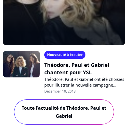
Nouveauté à écouter
Théodore, Paul et Gabriel
chantent pour YSL
Théodore, Paul et Gabriel ont été choisies
pour illustrer la nouvelle campagne
publicitaire de la maison Yves Saint
December 10, 2013
Laurent Beauté. Les trois jeunes
femmes...
Toute l'actualité de Théodore, Paul et
Gabriel