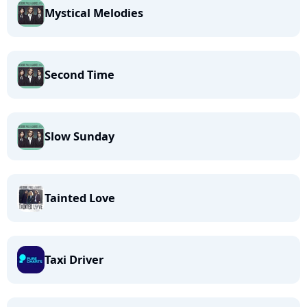
Mystical Melodies
Second Time
Slow Sunday
Tainted Love
Taxi Driver