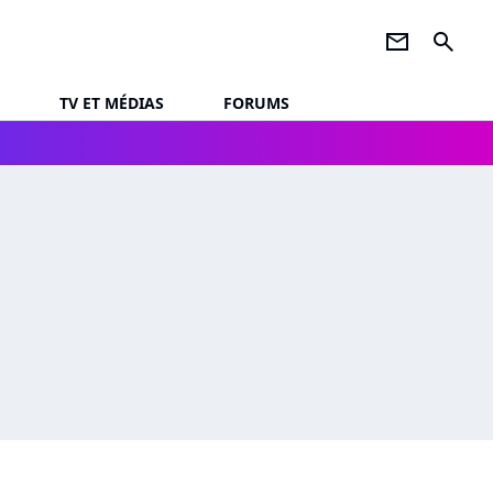
newsletter
search
TV ET MÉDIAS
FORUMS