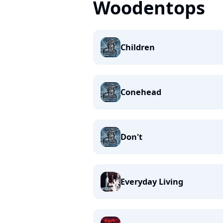
Woodentops
Children
Conehead
Don't
Everyday Living