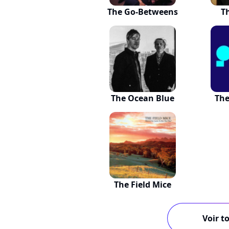
The Go-Betweens
T
The Ocean Blue
The
The Field Mice
Voir to