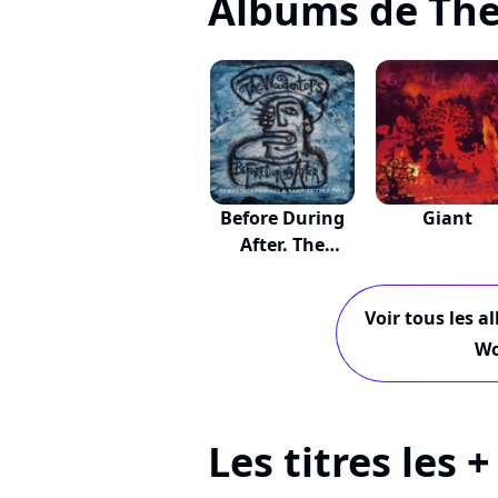
Albums de Th
Before During
Giant
After. The
Wood...
Voir tous les a
Wo
Les titres les 