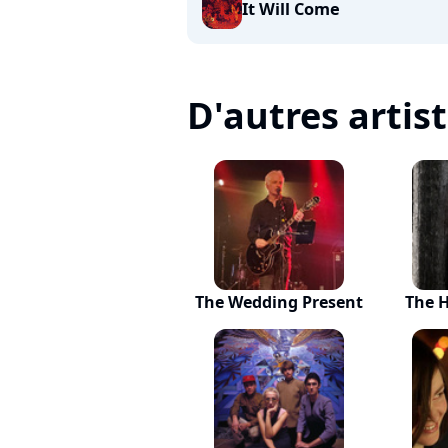
It Will Come
D'autres artis
The Wedding Present
The H