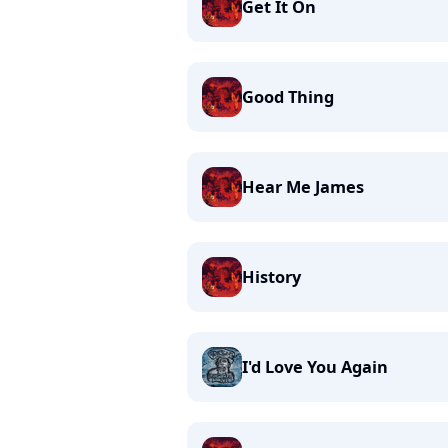
Get It On
Good Thing
Hear Me James
History
I'd Love You Again