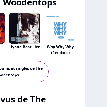
e Woodentops
Hypno Beat Live
Why Why Why
(Remixes)
lbums et singles de The
odentops
+ vus de The