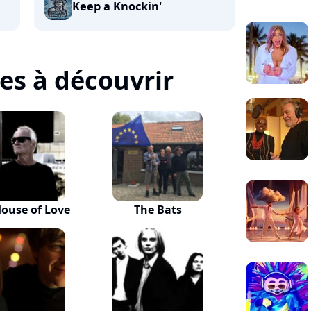
Keep a Knockin'
tes à découvrir
ouse of Love
The Bats