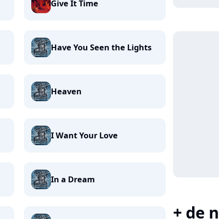
Give It Time
Have You Seen the Lights
Heaven
I Want Your Love
In a Dream
+ de n