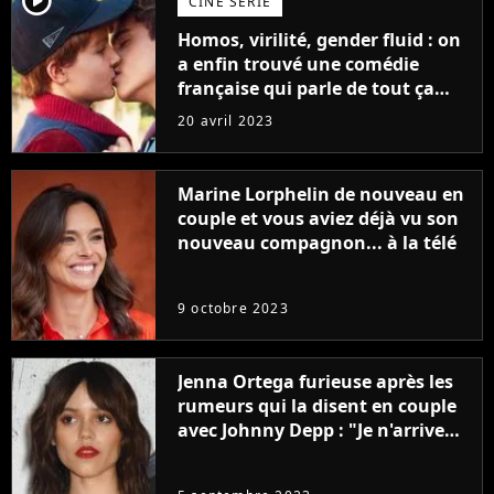
player2
CINÉ SÉRIE
Homos, virilité, gender fluid : on
a enfin trouvé une comédie
française qui parle de tout ça
sans être super ringarde
20 avril 2023
Marine Lorphelin de nouveau en
couple et vous aviez déjà vu son
nouveau compagnon... à la télé
9 octobre 2023
Jenna Ortega furieuse après les
rumeurs qui la disent en couple
avec Johnny Depp : "Je n'arrive
même pas..."