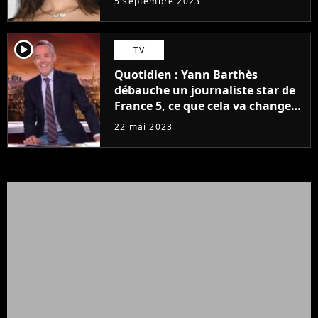
5 septembre 2023
player2
TV
Quotidien : Yann Barthès
débauche un journaliste star de
France 5, ce que cela va changer
à la rentrée
22 mai 2023