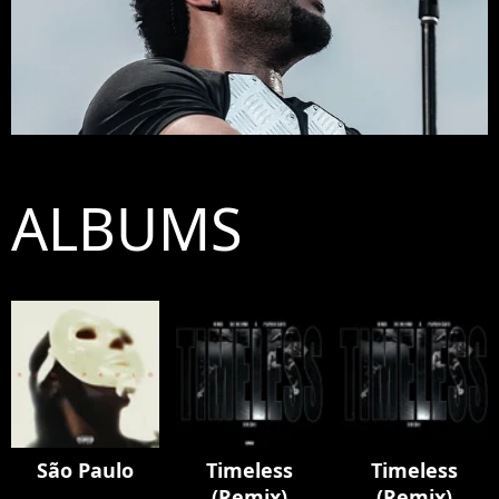
ALBUMS
São Paulo
Timeless
Timeless
(Remix)
(Remix)