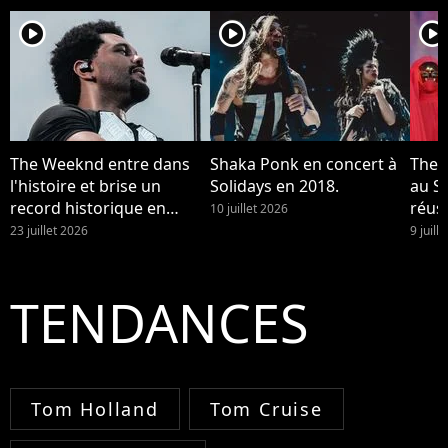
player2
player2
player2
The Weeknd entre dans
Shaka Ponk en concert à
The 
l'histoire et brise un
Solidays en 2018.
au St
record historique en
réuss
10 juillet 2026
France
23 juillet 2026
9 juill
TENDANCES
Tom Holland
Tom Cruise