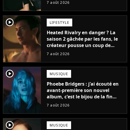
7 août 2026
player2
LIFESTYLE
Heated Rivalry en danger ? La
saison 2 gâchée par les fans, le
créateur pousse un coup de
gueule
7 août 2026
player2
MUSIQUE
Phoebe Bridgers : j'ai écouté en
avant-première son nouvel
album, c'est le bijou de la fin
d'été
7 août 2026
player2
MUSIQUE