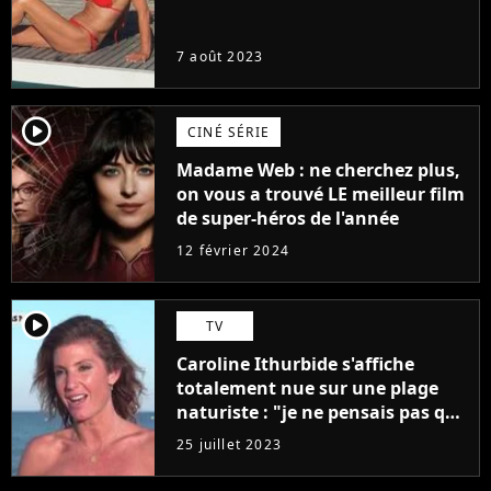
7 août 2023
player2
CINÉ SÉRIE
Madame Web : ne cherchez plus,
on vous a trouvé LE meilleur film
de super-héros de l'année
12 février 2024
player2
TV
Caroline Ithurbide s'affiche
totalement nue sur une plage
naturiste : "je ne pensais pas que
j'arriverais à le faire..."
25 juillet 2023