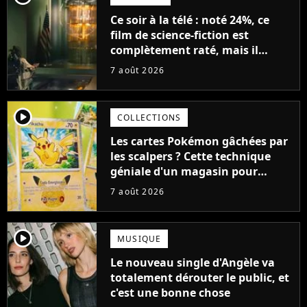
Ce soir à la télé : noté 24%, ce
film de science-fiction est
complètement raté, mais il
aurait pu être encore pire à
7 août 2026
cause de son acteur
player2
COLLECTIONS
Les cartes Pokémon gâchées par
les scalpers ? Cette technique
géniale d'un magasin pour
ruiner les revendeurs
7 août 2026
player2
MUSIQUE
Le nouveau single d'Angèle va
totalement dérouter le public, et
c'est une bonne chose