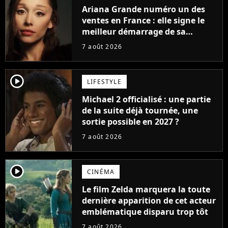
Ariana Grande numéro un des
ventes en France : elle signe le
meilleur démarrage de sa
carrière avec son album Petal
7 août 2026
player2
LIFESTYLE
Michael 2 officialisé : une partie
de la suite déjà tournée, une
sortie possible en 2027 ?
7 août 2026
player2
CINÉMA
Le film Zelda marquera la toute
dernière apparition de cet acteur
emblématique disparu trop tôt
7 août 2026