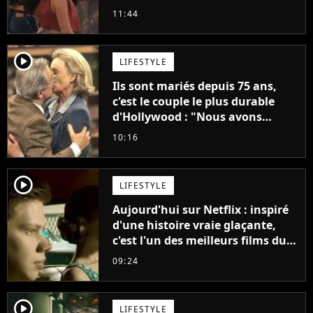
annonce son premier album,
11:44
"C'est tellement puissant"
player2
LIFESTYLE
Ils sont mariés depuis 75 ans,
c'est le couple le plus durable
d'Hollywood : "Nous avons
avancé jour après jour, et les
10:16
jours se sont transformés en
décennies"
player2
LIFESTYLE
Aujourd'hui sur Netflix : inspiré
d'une histoire vraie glaçante,
c'est l'un des meilleurs films du
21ème siècle
09:24
player2
LIFESTYLE