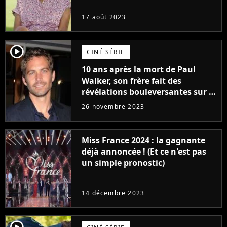
17 août 2023
player2
CINÉ SÉRIE
10 ans après la mort de Paul
Walker, son frère fait des
révélations bouleversantes sur la
réaction des acteurs de Fast and
26 novembre 2023
Furious
Miss France 2024 : la gagnante
déjà annoncée ! (Et ce n'est pas
un simple pronostic)
14 décembre 2023