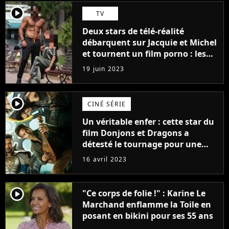
player2
TV
Deux stars de télé-réalité
débarquent sur Jacquie et Michel
et tournent un film porno : les
premières images du tournage
19 juin 2023
(exclu)
player2
CINÉ SÉRIE
Un véritable enfer : cette star du
film Donjons et Dragons a
détesté le tournage pour une
raison très spéciale
16 avril 2023
player2
"Ce corps de folie !" : Karine Le
Marchand enflamme la Toile en
posant en bikini pour ses 55 ans