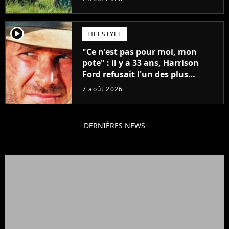
player2
LIFESTYLE
"Ce n'est pas pour moi, mon
pote" : il y a 33 ans, Harrison
Ford refusait l'un des plus
grands succès de tous les temps
7 août 2026
DERNIÈRES NEWS