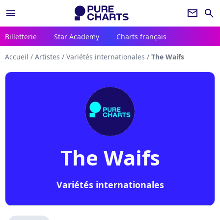
menu
newsletter
search
Billetterie
Star Academy
Charts français
Accueil
/
Artistes
/
Variétés internationales
/
The Waifs
The Waifs
Variétés internationales