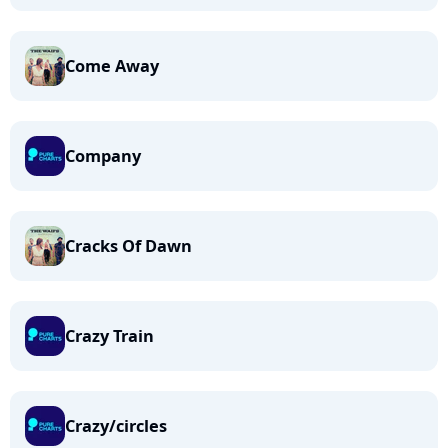
Come Away
Company
Cracks Of Dawn
Crazy Train
Crazy/circles