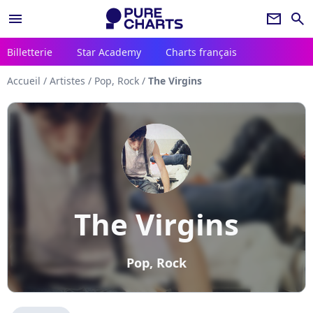
menu
newsletter
search
Billetterie
Star Academy
Charts français
Accueil
/
Artistes
/
Pop, Rock
/
The Virgins
The Virgins
Pop, Rock