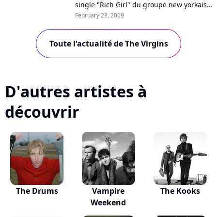
single "Rich Girl" du groupe new yorkais
The Virgins. Ces derniers continuent
February 23, 2009
actuellement leur tournée mondiale qui...
Toute l'actualité de The Virgins
D'autres artistes à
découvrir
The Drums
Vampire
The Kooks
Weekend