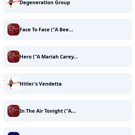
Degeneration Group
Face To Face ("A Bee...
Hero ("A Mariah Carey...
Hitler's Vendetta
In The Air Tonight ("A...