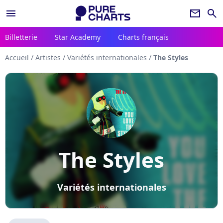
menu
newsletter
search
Billetterie
Star Academy
Charts français
Accueil
/
Artistes
/
Variétés internationales
/
The Styles
The Styles
Variétés internationales