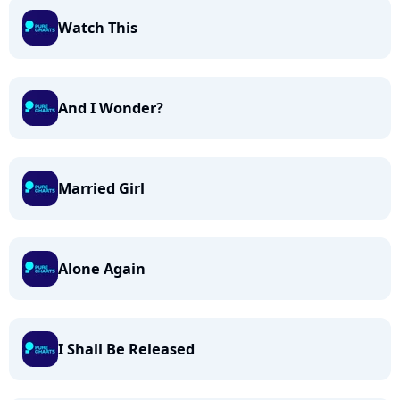
Watch This
And I Wonder?
Married Girl
Alone Again
I Shall Be Released