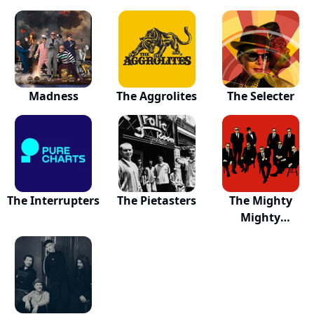
Madness
The Aggrolites
The Selecter
The Interrupters
The Pietasters
The Mighty
Mighty
Bosstones