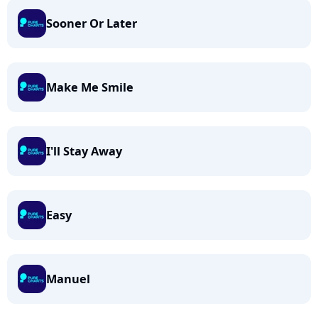
Sooner Or Later
Make Me Smile
I'll Stay Away
Easy
Manuel