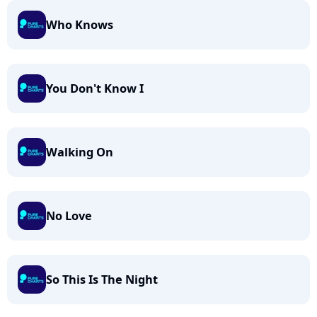
Who Knows
You Don't Know I
Walking On
No Love
So This Is The Night