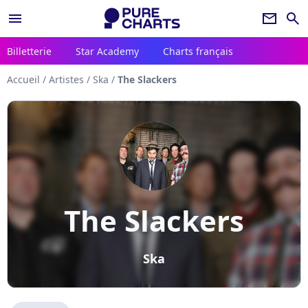
menu
newsletter
search
Billetterie
Star Academy
Charts français
Accueil
/
Artistes
/
Ska
/
The Slackers
The Slackers
Ska