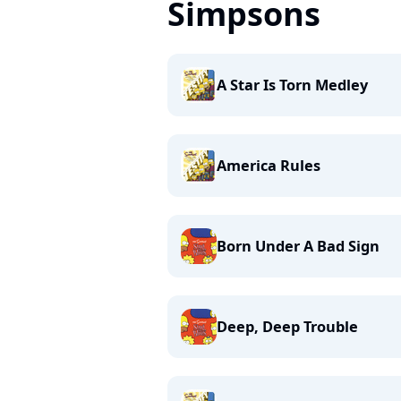
Simpsons
A Star Is Torn Medley
America Rules
Born Under A Bad Sign
Deep, Deep Trouble