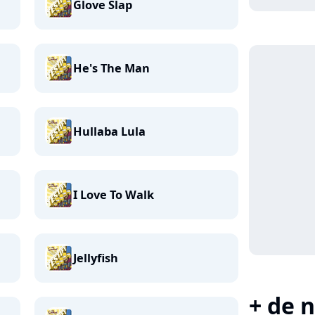
Glove Slap
He's The Man
Hullaba Lula
I Love To Walk
Jellyfish
+ de n