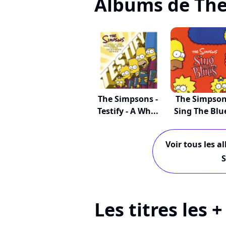
Albums de Th
The Simpsons -
The Simpso
Testify - A Wh...
Sing The Blu
Voir tous les a
Les titres les 