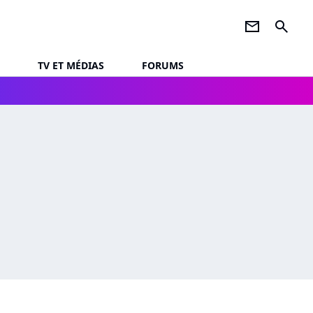
newsletter
search
TV ET MÉDIAS
FORUMS