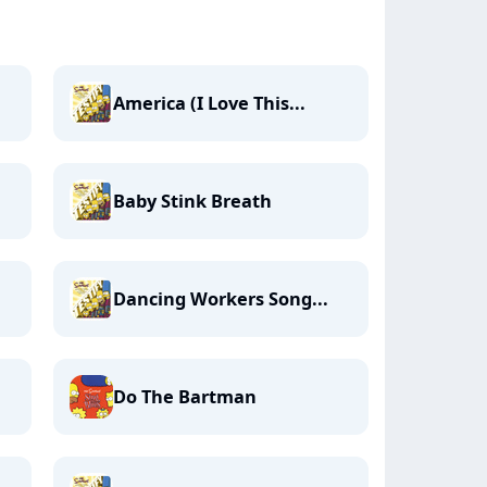
America (I Love This...
Baby Stink Breath
Dancing Workers Song...
Do The Bartman