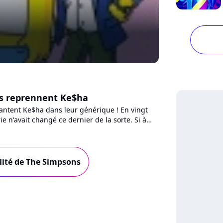
s reprennent Ke$ha
ntent Ke$ha dans leur générique ! En vingt
ie n'avait changé ce dernier de la sorte. Si à
quelques éléments...
alité de The Simpsons