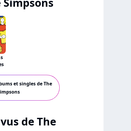
e Simpsons
ns
es
lbums et singles de The
Simpsons
+ vus de The