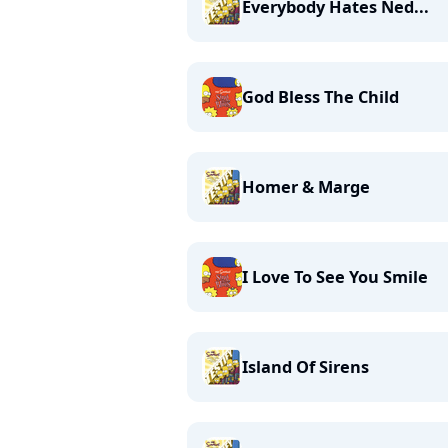
Everybody Hates Ned...
God Bless The Child
Homer & Marge
I Love To See You Smile
Island Of Sirens