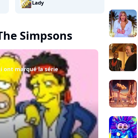
Lady
 The Simpsons
i ont marqué la série