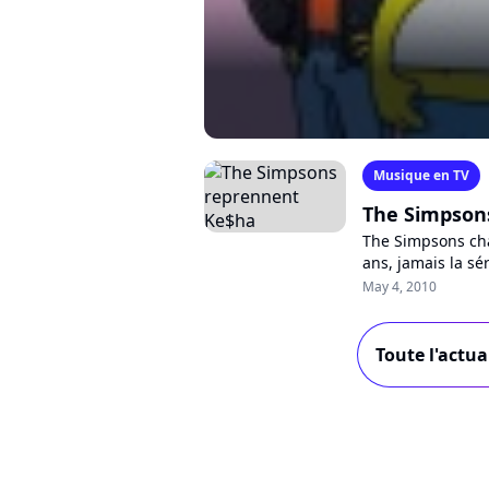
Musique en TV
The Simpson
The Simpsons cha
ans, jamais la sér
chaque épisode, 
May 4, 2010
Toute l'actu