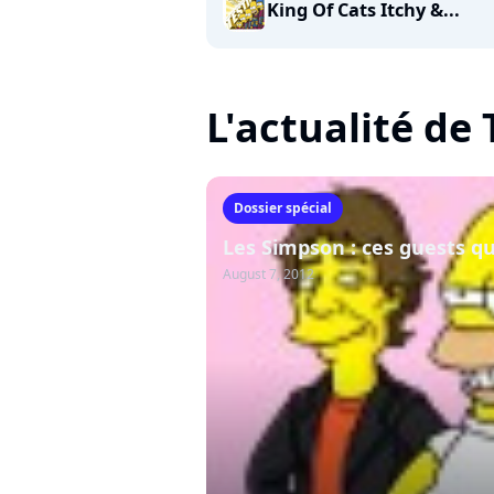
King Of Cats Itchy &...
L'actualité de
Dossier spécial
Les Simpson : ces guests qu
August 7, 2012