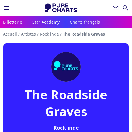
menu
newsletter
search
Billetterie
Star Academy
Charts français
Accueil
/
Artistes
/
Rock inde
/
The Roadside Graves
The Roadside
Graves
Rock inde