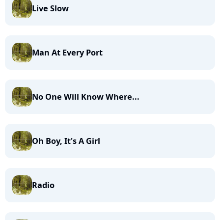
Live Slow
Man At Every Port
No One Will Know Where...
Oh Boy, It's A Girl
Radio