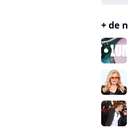
+ de n