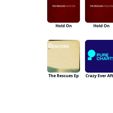
Hold On
Hold On
The Rescues Ep
Crazy Ever Af