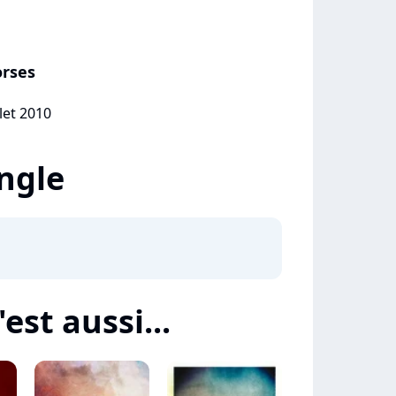
orses
llet 2010
ingle
est aussi...