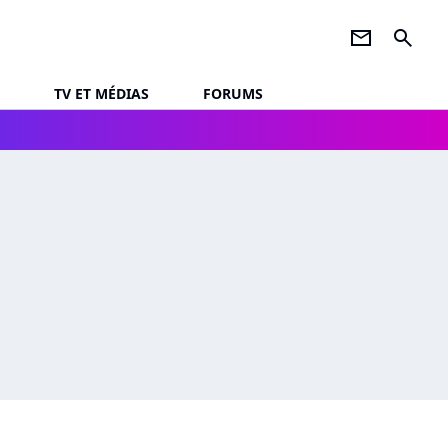
newsletter
search
TV ET MÉDIAS
FORUMS