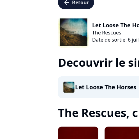
arrow_left
Retour
Let Loose The H
The Rescues
Date de sortie: 6 jui
Decouvrir le s
Let Loose The Horses
The Rescues, c'