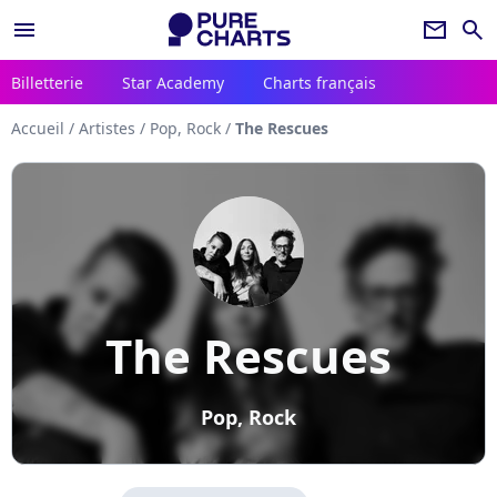
menu
newsletter
search
Billetterie
Star Academy
Charts français
Accueil
/
Artistes
/
Pop, Rock
/
The Rescues
The Rescues
Pop, Rock