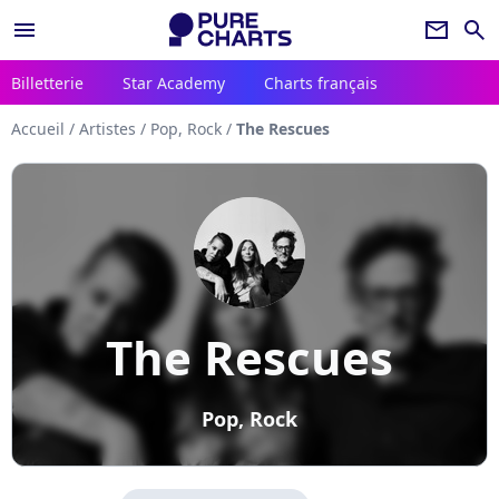
menu
newsletter
search
Billetterie
Star Academy
Charts français
Accueil
/
Artistes
/
Pop, Rock
/
The Rescues
The Rescues
Pop, Rock