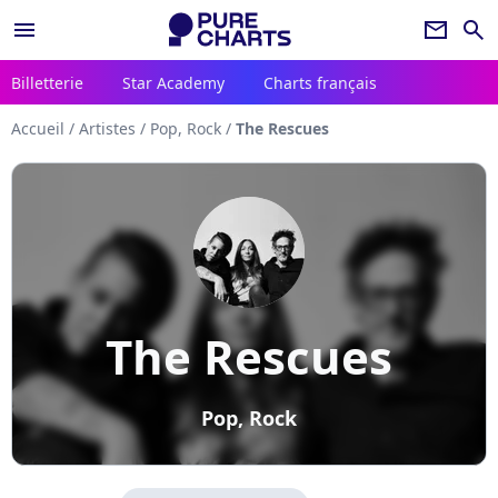
menu
newsletter
search
Billetterie
Star Academy
Charts français
Accueil
/
Artistes
/
Pop, Rock
/
The Rescues
The Rescues
Pop, Rock