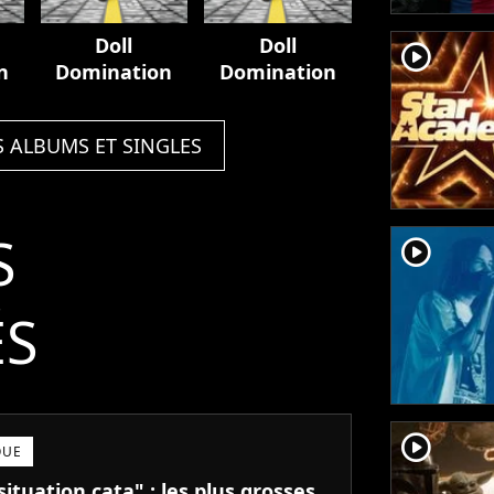
Doll
Doll
player2
n
Domination
Domination
S ALBUMS ET SINGLES
S
player2
ÉS
player2
QUE
ituation cata" : les plus grosses