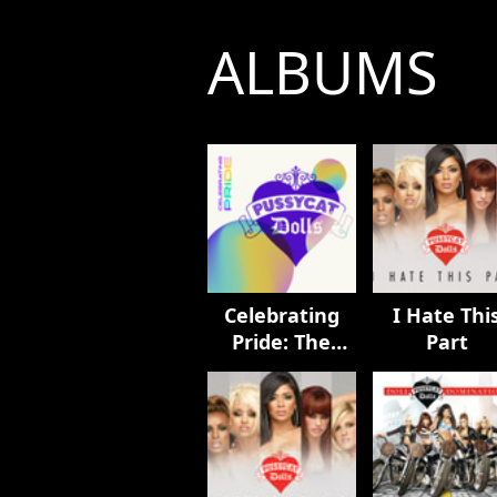
ALBUMS
Celebrating
I Hate Thi
Pride: The
Part
Pussycat Dolls