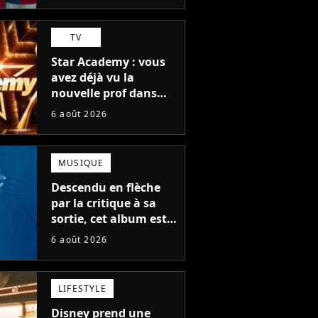
TV
Star Academy : vous
avez déjà vu la
nouvelle prof dans
The Voice et aux
6 août 2026
Enfoirés
MUSIQUE
Descendu en flèche
par la critique à sa
sortie, cet album est
en train de devenir le
6 août 2026
plus populaire de son
auteur
LIFESTYLE
Disney prend une