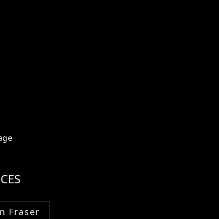
age
CES
n Fraser