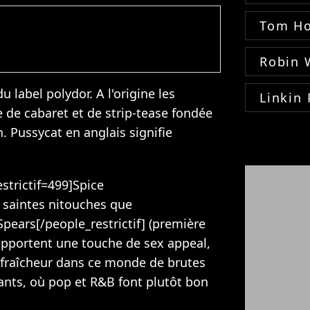
Tom Ho
Robin 
u label polydor. A l'origine les
Linkin 
 de cabaret et de strip-tease fondée
. Pussycat en anglais signifie
strictif=499]Spice
s saintes nitouches que
Spears[/people_restrictif] (première
s apportent une touche de sex appeal,
e fraîcheur dans ce monde de brutes
ants, où pop et R&B font plutôt bon