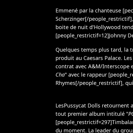
Emmené par la chanteuse [peop
Scherzinger[/people_restrictif]
boite de nuit d'Hollywood ten
[people_restrictif=12]Johnny De
Quelques temps plus tard, la t
produit au Caesars Palace. Le
contrat avec A&M/Interscope e
Cha
" avec le rappeur [people_r
Rhymes[/people_restrictif], qu
LesPussycat Dolls retournent a
tout premier album intitulé "
P
[people_restrictif=297]Timbala
du moment. La leader du group