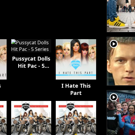
player2
Pussycat Dolls
Hit Pac - 5
Series
s
I Hate This
Part
player2