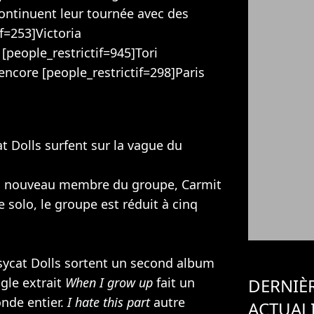
 continuent leur tournée avec des
f=253]Victoria
[people_restrictif=945]Tori
 encore [people_restrictif=298]Paris
t Dolls surfent sur la vague du
un nouveau membre du groupe, Carmit
 solo, le groupe est réduit à cinq
sycat Dolls sortent un second album
DERNIÈ
ngle extrait
When I grow up
fait un
onde entier.
I hate this part
autre
ACTUAL