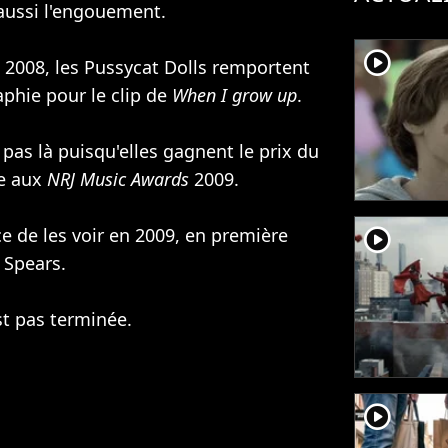
 aussi l'engouement.
player2
 2008, les Pussycat Dolls remportent
aphie pour le clip de
When I grow up
.
pas là puisqu'elles gagnent le prix du
ée aux
NRJ Music Awards
2009.
player2
e de les voir en 2009, en première
y Spears.
st pas terminée.
player2