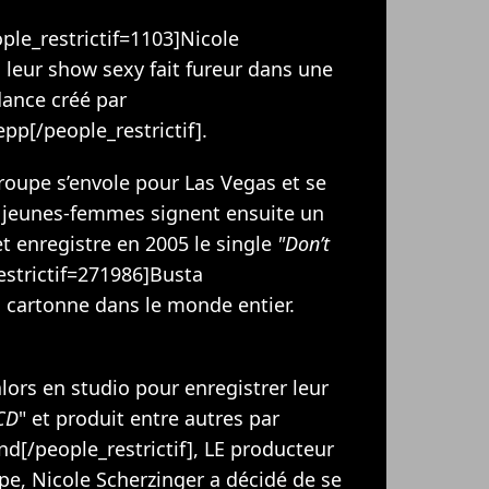
le_restrictif=1103]Nicole
, leur show sexy fait fureur dans une
dance créé par
pp[/people_restrictif].
roupe s’envole pour Las Vegas et se
s jeunes-femmes signent ensuite un
t enregistre en 2005 le single
"Don’t
estrictif=271986]Busta
i cartonne dans le monde entier.
lors en studio pour enregistrer leur
CD
" et produit entre autres par
nd[/people_restrictif], LE producteur
e, Nicole Scherzinger a décidé de se