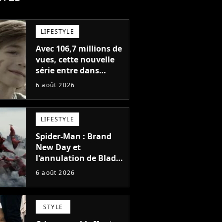
LIFESTYLE
Avec 106,7 millions de
vues, cette nouvelle
série entre dans
l'histoire de Netflix en
6 août 2026
seulement 48 jours
LIFESTYLE
Spider-Man : Brand
New Day et
l'annulation de Blade
montrent que Marvel
6 août 2026
n'est plus capable de
faire quoi que ce soit
de simple
STYLE