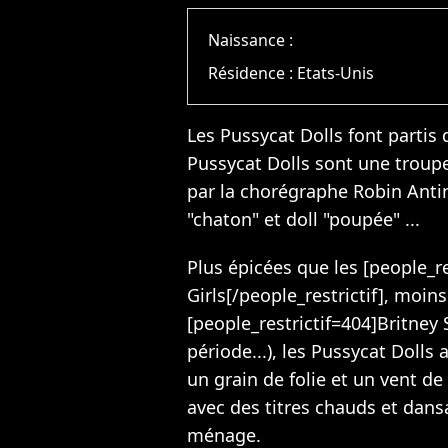
Naissance :
Résidence :
Etats-Unis
Les Pussycat Dolls font partis d
Pussycat Dolls sont une troupe
par la chorégraphe Robin Antin
"chaton" et doll "poupée" ...
Plus épicées que les [people_re
Girls[/people_restrictif], moin
[people_restrictif=404]Britney 
période...), les Pussycat Doll
un grain de folie et un vent d
avec des titres chauds et dans
ménage.