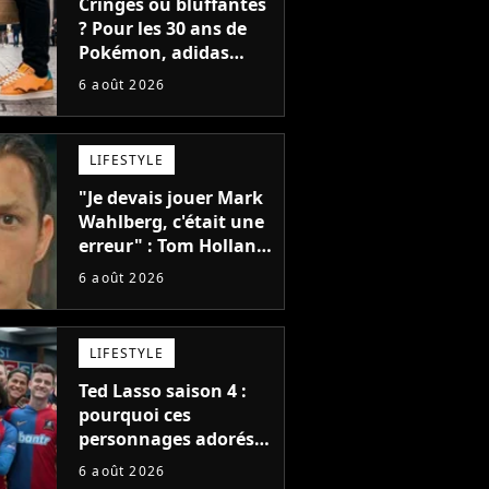
Cringes ou bluffantes
? Pour les 30 ans de
Pokémon, adidas
dévoile une énorme
6 août 2026
collection de sneakers
et je ne sais pas quoi
en penser
LIFESTYLE
"Je devais jouer Mark
Wahlberg, c'était une
erreur" : Tom Holland,
la star de Spider-Man,
6 août 2026
ne referait pas ce
blockbuster
LIFESTYLE
Ted Lasso saison 4 :
pourquoi ces
personnages adorés
des fans ne sont pas
6 août 2026
dans la suite ?