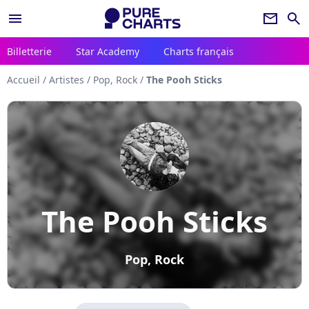
menu
newsletter
search
Billetterie
Star Academy
Charts français
Accueil
/
Artistes
/
Pop, Rock
/
The Pooh Sticks
The Pooh Sticks
Pop, Rock