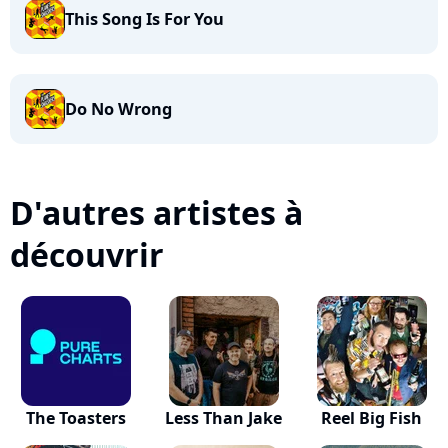
This Song Is For You
Do No Wrong
D'autres artistes à
découvrir
The Toasters
Less Than Jake
Reel Big Fish