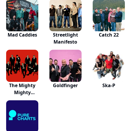
Mad Caddies
Streetlight
Catch 22
Manifesto
The Mighty
Goldfinger
Ska-P
Mighty
Bosstones