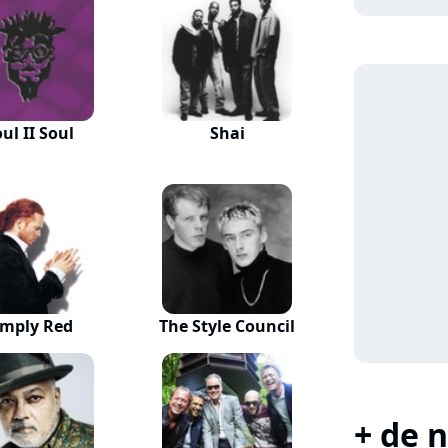
ul II Soul
Shai
imply Red
The Style Council
+ de n