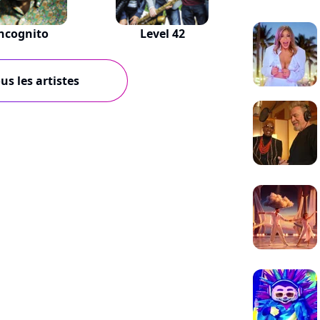
ncognito
Level 42
us les artistes