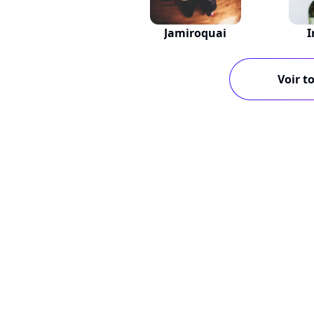
Jamiroquai
I
Voir to