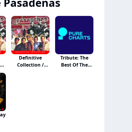
e Pasadenas
Definitive
Tribute: The
/
Collection /
Best Of The
Defin...
Pasa...
May