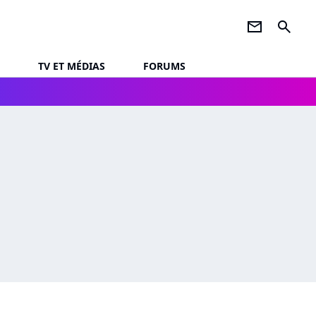
newsletter
search
TV ET MÉDIAS
FORUMS