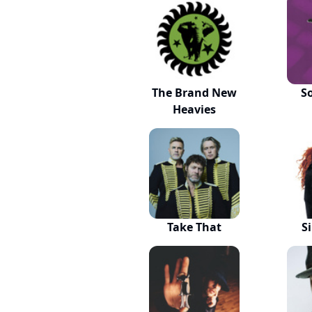
The Brand New
So
Heavies
Take That
S