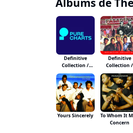
Albums de Th
Definitive
Definitive
Collection /
Collection 
Defin...
Defin...
Yours Sincerely
To Whom It 
Concern