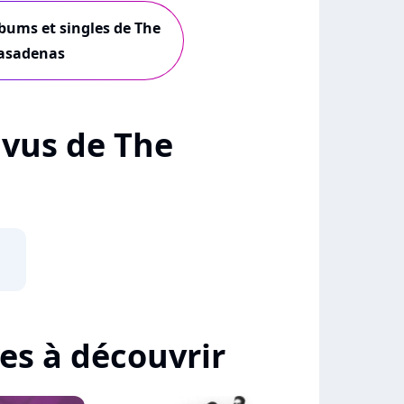
lbums et singles de The
asadenas
+ vus de The
tes à découvrir