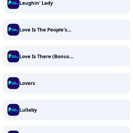
Laughin' Lady
Love Is The People's...
Love Is There (Bonus...
Lovers
Lullaby