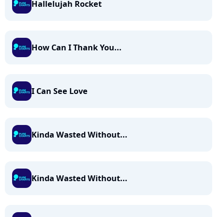
Hallelujah Rocket
How Can I Thank You...
I Can See Love
Kinda Wasted Without...
Kinda Wasted Without...