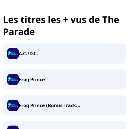
Les titres les + vus de The
Parade
A.C./D.C.
Frog Prince
Frog Prince (Bonus Track...