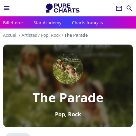
menu
newsletter
search
Billetterie
Star Academy
Charts français
Accueil
/
Artistes
/
Pop, Rock
/
The Parade
The Parade
Pop, Rock