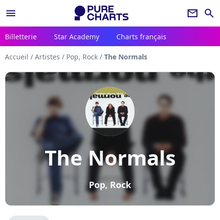
menu
newsletter
search
Billetterie
Star Academy
Charts français
Accueil
/
Artistes
/
Pop, Rock
/
The Normals
The Normals
Pop, Rock