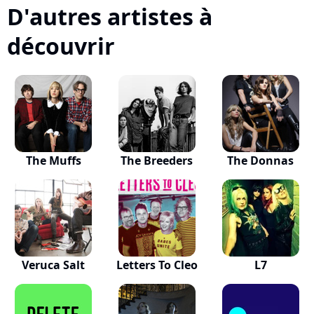
D'autres artistes à
découvrir
The Muffs
The Breeders
The Donnas
Veruca Salt
Letters To Cleo
L7