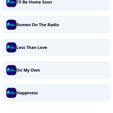
I'll Be Home Soon
Romeo On The Radio
Less Than Love
On My Own
Happiness