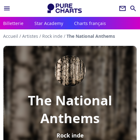
menu
newsletter
search
Billetterie
Star Academy
Charts français
Accueil
/
Artistes
/
Rock inde
/
The National Anthems
The National
Anthems
Rock inde