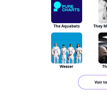
The Aquabats
They M
Weezer
Th
Voir to