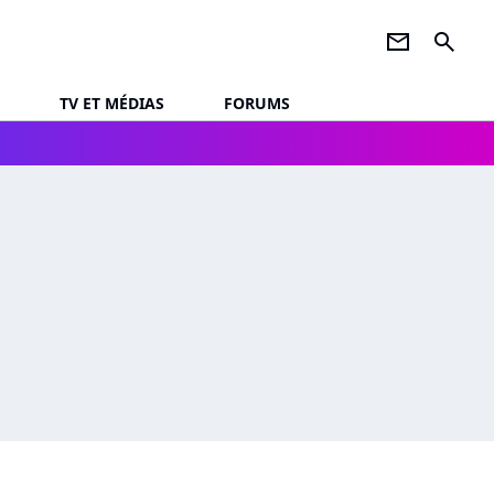
newsletter
search
TV ET MÉDIAS
FORUMS