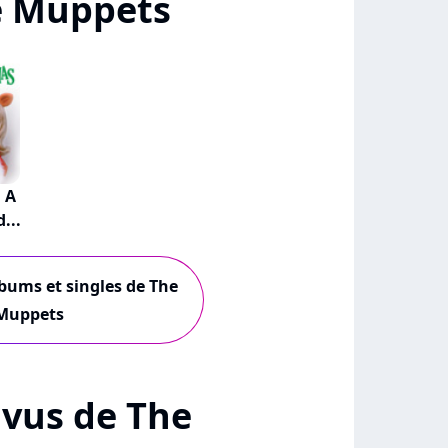
e Muppets
 A
...
lbums et singles de The
Muppets
+ vus de The