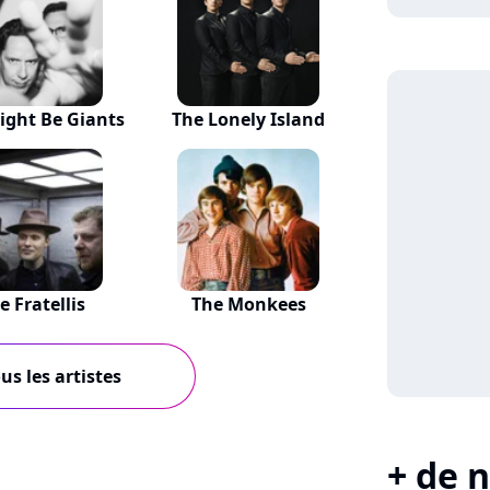
ight Be Giants
The Lonely Island
e Fratellis
The Monkees
us les artistes
+ de n