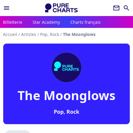
menu
newsletter
search
Billetterie
Star Academy
Charts français
Accueil
/
Artistes
/
Pop, Rock
/
The Moonglows
The Moonglows
Pop, Rock