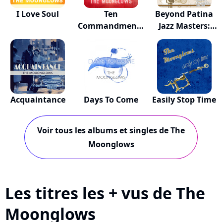
I Love Soul
Ten
Beyond Patina
Commandments
Jazz Masters:
Of Love
M...
Acquaintance
Days To Come
Easily Stop Time
Voir tous les albums et singles de The
Moonglows
Les titres les + vus de The
Moonglows