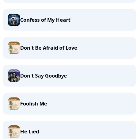
Confess of My Heart
Don't Be Afraid of Love
Don't Say Goodbye
Foolish Me
He Lied