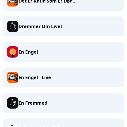
Det Er Knud Som Er Død...
Drømmer Om Livet
En Engel
En Engel - Live
En Fremmed