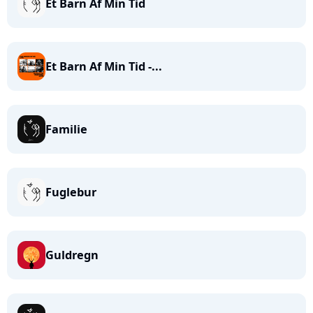
Et Barn Af Min Tid
Et Barn Af Min Tid -...
Familie
Fuglebur
Guldregn