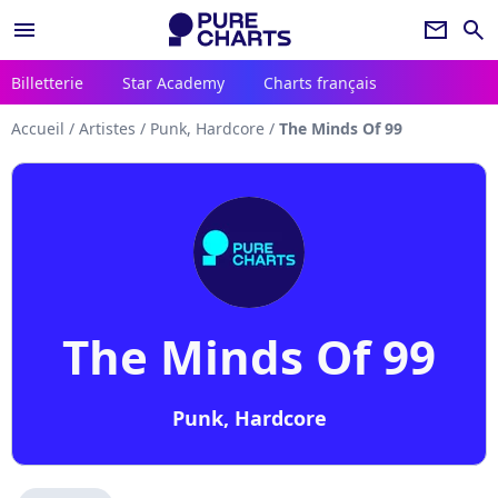
menu
newsletter
search
Billetterie
Star Academy
Charts français
Accueil
/
Artistes
/
Punk, Hardcore
/
The Minds Of 99
The Minds Of 99
Punk, Hardcore