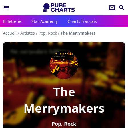
menu
newsletter
search
Billetterie
Star Academy
Charts français
Accueil
/
Artistes
/
Pop, Rock
/
The Merrymakers
The
Merrymakers
Pop, Rock