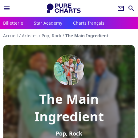
menu
newsletter
search
Billetterie
Star Academy
Charts français
Accueil
/
Artistes
/
Pop, Rock
/
The Main Ingredient
The Main
Ingredient
Pop, Rock