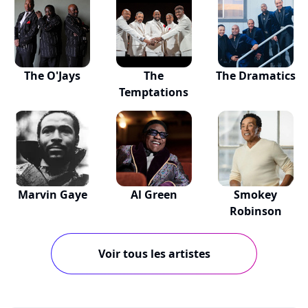
The O'Jays
The
The Dramatics
Temptations
Marvin Gaye
Al Green
Smokey
Robinson
Voir tous les artistes