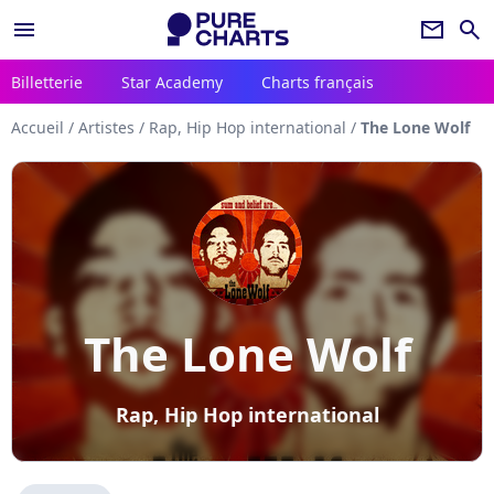
menu
newsletter
search
Billetterie
Star Academy
Charts français
Accueil
/
Artistes
/
Rap, Hip Hop international
/
The Lone Wolf
The Lone Wolf
Rap, Hip Hop international