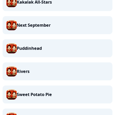
Kakalak All-Stars
Next September
Puddinhead
Rivers
Sweet Potato Pie