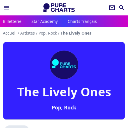
menu
newsletter
search
Billetterie
Star Academy
Charts français
Accueil
/
Artistes
/
Pop, Rock
/
The Lively Ones
The Lively Ones
Pop, Rock