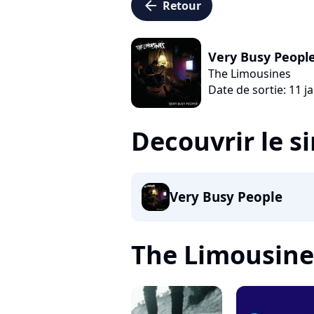
arrow_left
Retour
Very Busy Peopl
The Limousines
Date de sortie: 11 j
Decouvrir le s
Very Busy People
The Limousines,