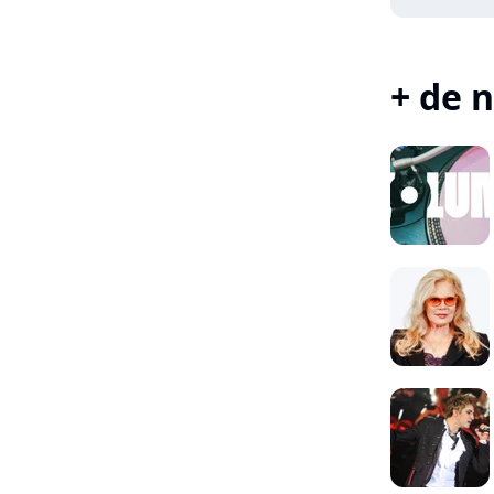
+ de n