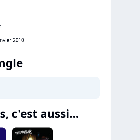
e
anvier 2010
ingle
 c'est aussi...