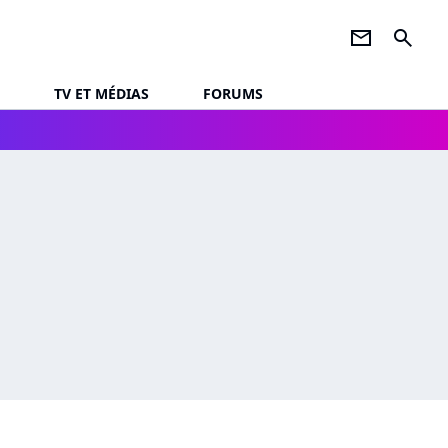
newsletter
search
TV ET MÉDIAS
FORUMS