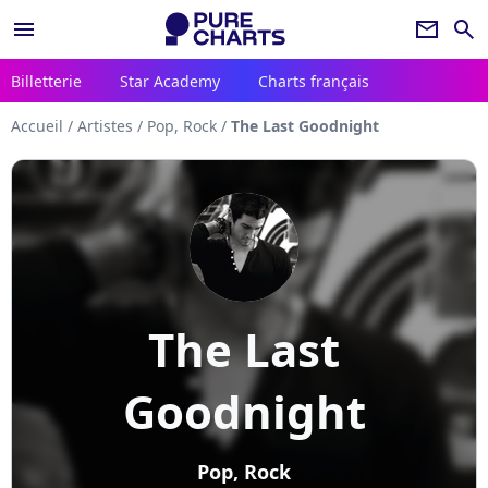
menu
newsletter
search
Billetterie
Star Academy
Charts français
Accueil
/
Artistes
/
Pop, Rock
/
The Last Goodnight
The Last
Goodnight
Pop, Rock