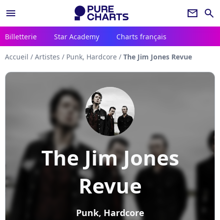
menu
newsletter
search
Billetterie
Star Academy
Charts français
Accueil
/
Artistes
/
Punk, Hardcore
/
The Jim Jones Revue
The Jim Jones
Revue
Punk, Hardcore