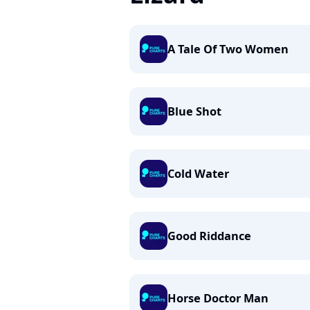
A Tale Of Two Women
Blue Shot
Cold Water
Good Riddance
Horse Doctor Man