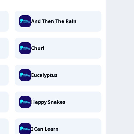
And Then The Rain
Churl
Eucalyptus
Happy Snakes
I Can Learn