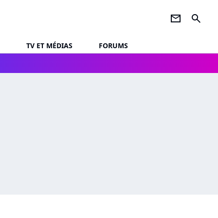
newsletter
search
TV ET MÉDIAS
FORUMS