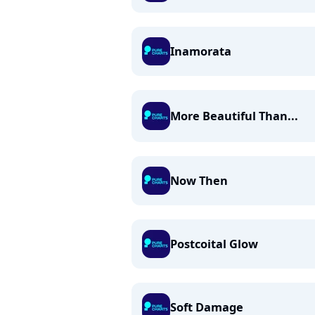
Inamorata
More Beautiful Than...
Now Then
Postcoital Glow
Soft Damage