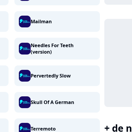
Mailman
Needles For Teeth
(version)
Pervertedly Slow
Skull Of A German
+ de n
Terremoto