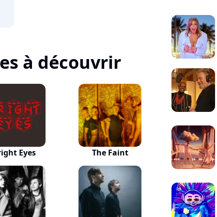
tes à découvrir
right Eyes
The Faint