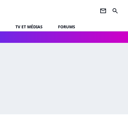
newsletter
search
TV ET MÉDIAS
FORUMS