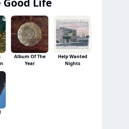
 Good Life
s
Album Of The
Help Wanted
wn
Year
Nights
d