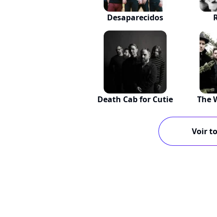
Desaparecidos
R
Death Cab for Cutie
The 
Voir to