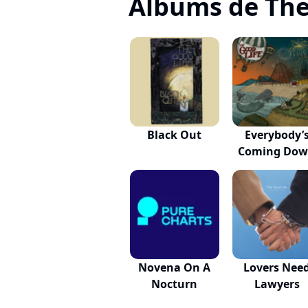
Albums de The
Black Out
Everybody’
Coming Do
Novena On A
Lovers Nee
Nocturn
Lawyers