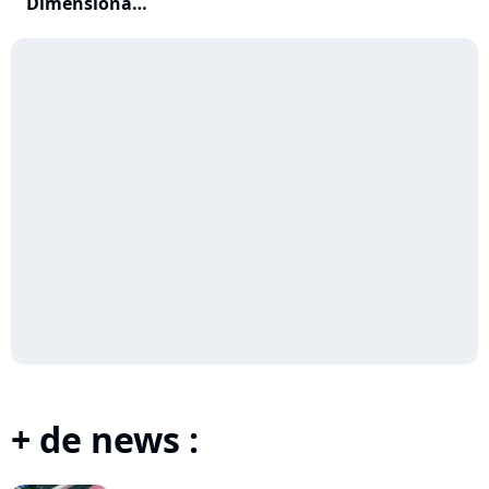
Dimensional
Rocketships G...
+ de news :