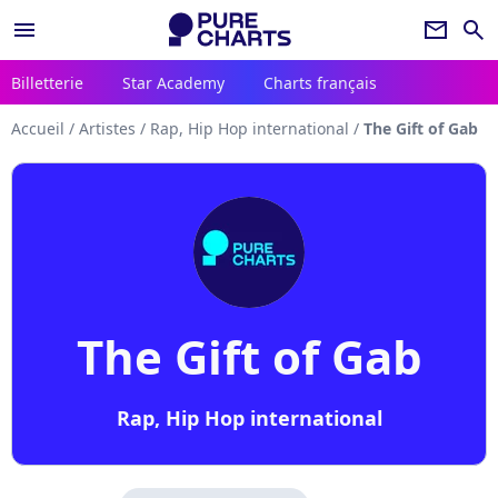
menu
newsletter
search
Billetterie
Star Academy
Charts français
Accueil
/
Artistes
/
Rap, Hip Hop international
/
The Gift of Gab
The Gift of Gab
Rap, Hip Hop international