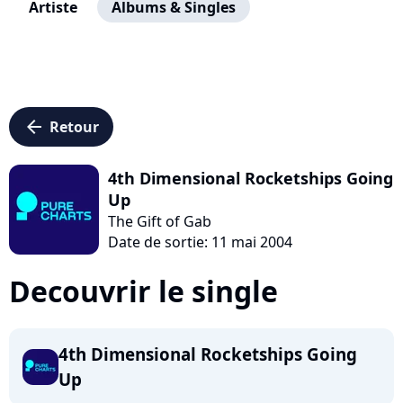
Artiste
Albums & Singles
arrow_left
Retour
4th Dimensional Rocketships Going
Up
The Gift of Gab
Date de sortie: 11 mai 2004
Decouvrir le single
4th Dimensional Rocketships Going
Up