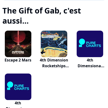
The Gift of Gab, c'est
aussi...
Escape 2 Mars
4th Dimension
4th
Rocketships
Dimensional
Goi...
Rocketships G...
4th