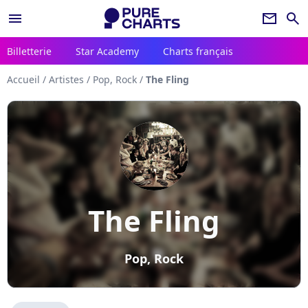
menu
newsletter
search
Billetterie
Star Academy
Charts français
Accueil
/
Artistes
/
Pop, Rock
/
The Fling
The Fling
Pop, Rock