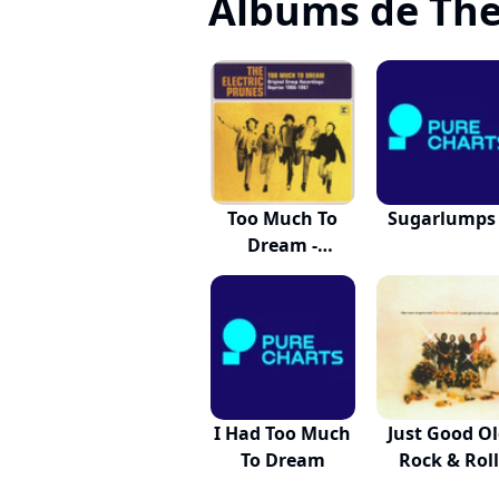
Albums de The
Too Much To
Sugarlumps
Dream -
Original...
I Had Too Much
Just Good O
To Dream
Rock & Roll