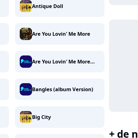
Antique Doll
Are You Lovin' Me More
Are You Lovin' Me More...
Bangles (album Version)
Big City
+ de n