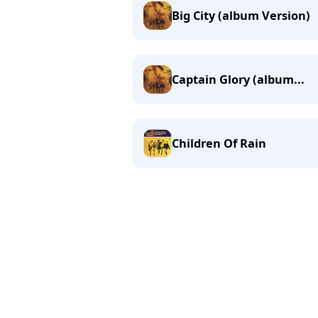
Big City (album Version)
Captain Glory (album...
Children Of Rain