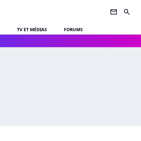
newsletter
search
TV ET MÉDIAS
FORUMS