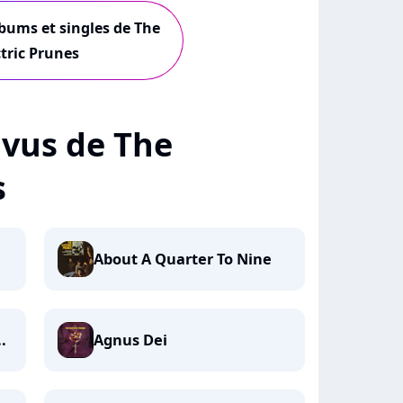
lbums et singles de The
ctric Prunes
+ vus de The
s
About A Quarter To Nine
.
Agnus Dei