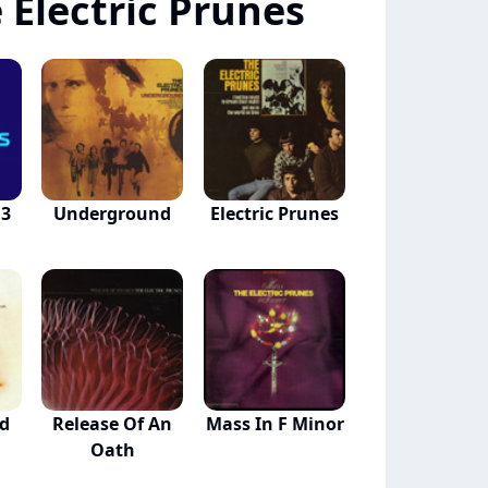
 Electric Prunes
 3
Underground
Electric Prunes
ld
Release Of An
Mass In F Minor
Oath