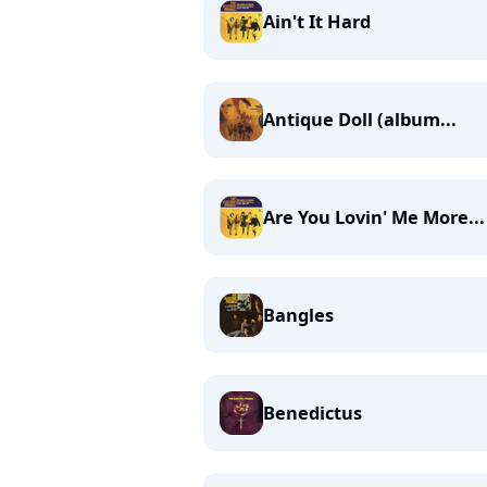
Ain't It Hard
Antique Doll (album...
Are You Lovin' Me More...
Bangles
Benedictus