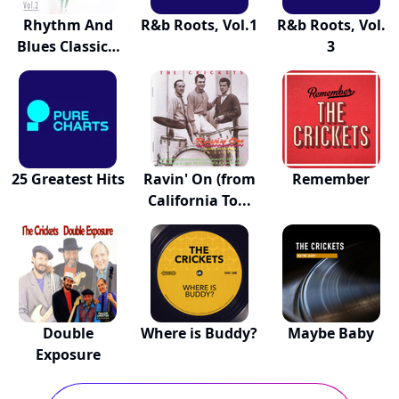
Rhythm And
R&b Roots, Vol.1
R&b Roots, Vol.
Blues Classics,
3
Vo...
25 Greatest Hits
Ravin' On (from
Remember
California To...
Double
Where is Buddy?
Maybe Baby
Exposure