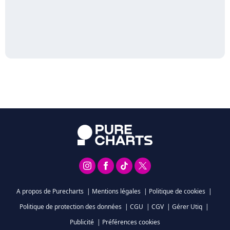
A propos de Purecharts
|
Mentions légales
|
Politique de cookies
|
Politique de protection des données
|
CGU
|
CGV
|
Gérer Utiq
|
Publicité
|
Préférences cookies