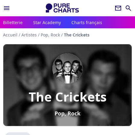
menu
newsletter
search
Billetterie
Star Academy
Charts français
Accueil
/
Artistes
/
Pop, Rock
/
The Crickets
The Crickets
Pop, Rock